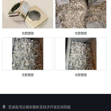
合肥镀银
合肥镀银
合肥镀银
合肥镀银
芜湖县湾沚镇安徽新芜经济开发区纬四路