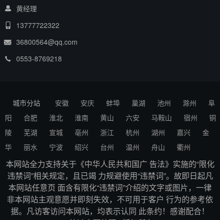
黄经理
13777722322
36800564@qq.com
0553-8769218
城市分站
安徽
安庆
蚌埠
巢湖
池州
滁州
阜
阳
合肥
淮北
淮南
黄山
六安
马鞍山
宿州
铜
陵
芜湖
宣城
亳州
浙江
杭州
湖州
嘉兴
金
华
丽水
宁波
绍兴
台州
温州
舟山
衢州
本网站全力支持关于《中华人民共和国广 告法》实施的“限化
违禁词”相关规定，且已竭 力规避使用“违禁词”。故即日起凡
本网站任意页 面含有限化“违禁词”介绍的文字或图片，一律
非本网站主观意愿并即刻失效，不可用于客户 行为的参考依
据。凡访客访问本网站，均表示认同 此条约！感谢配合！