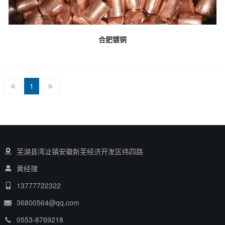
合肥镀铜
1
芜湖县湾沚镇安徽新芜经济开发区纬四路
黄经理
13777722322
36800564@qq.com
0553-8769218